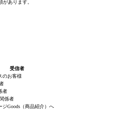
類があります。
受信者
スのお客様
係者
係者
al関係者
ジGoods（商品紹介）へ