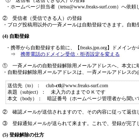
① 送信者（送信できる人）の登録
・ホームページ担当者（tetsu@www.freaks-surf.com）へ
② 受信者（受信できる人）の登録
・ブログ投稿用以外の一斉メールは自動登録できます。自動登
(4) 自動登録
・携帯から自動登録する前に、【freaks.jpn.org】ド
⇒
携帯電話のドメイン受信・拒否設定を変える
① 一斉メールの自動登録解除用メールアドレスへ、本文に
・自動登録解除用メールアドレスは、一斉メールアドレスの@よ
送信先（to）： club
-ctl
@www.freaks-surf.com
表題（subject）： 未入力のままでＯＫです
本文（body）： 暗証番号（ホームページ管理者から聞い
② 確認メールが送信されますので、その内容に従って返信
③ 登録通知メールが送られて来ます。これで、登録が完了
(5) 登録解除の仕方