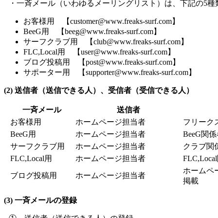
・一斉メール（いわゆるメーリングリスト）は、下記の5種
お客様用 【customer@www.freaks-surf.com】
BeeG用 【beeg@www.freaks-surf.com】
サーフクラブ用 【club@www.freaks-surf.com】
FLC,Local用 【user@www.freaks-surf.com】
ブログ投稿用 【post@www.freaks-surf.com】
サポーター用 【supporter@www.freaks-surf.com】
(2) 送信者（送信できる人）、受信者（受信できる人）
一斉メール
送信者
お客様用
ホームページ担当者
フリーク
BeeG用
ホームページ担当者
BeeG関
サーフクラブ用
ホームページ担当者
クラブ関
FLC,Local用
ホームページ担当者
FLC,Loc
ホームペー
ブログ投稿用
ホームページ担当者
掲載
(3) 一斉メールの登録