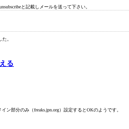
ubscribeと記載しメールを送って下さい。
した。
える
のみ（freaks.jpn.org）設定するとOKのようです。