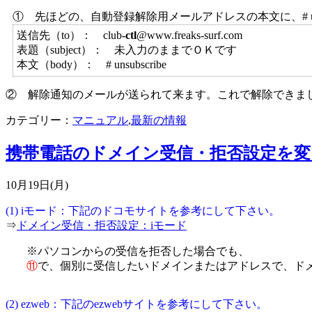
① 先ほどの、自動登録解除用メールアドレスの本文に、# uns
送信先（to）： club
-ctl
@www.freaks-surf.com
表題（subject）： 未入力のままでＯＫです
本文（body）： # unsubscribe
② 解除通知のメールが送られて来ます。これで解除できま
カテゴリー：
マニュアル
,
最新の情報
携帯電話のドメイン受信・拒否設定を変
10月19日(月)
(1) iモード：下記のドコモサイトを参考にして下さい。
⇒
ドメイン受信・拒否設定：iモード
※パソコンからの受信を拒否した場合でも、
⑪
で、個別に受信したいドメインまたはアドレスで、ドメイン部分
–
(2) ezweb：下記のezwebサイトを参考にして下さい。