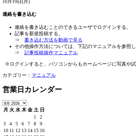
10月19日(月)
連絡を書き込む
連絡を書き込むことのできるユーザでログインする。
記事を新規投稿する。
⇒
書き込む方法を動画で見る
その他操作方法については、下記のマニュアルを参照し
⇒
記事投稿操作マニュアル
–
※ログインすると、パソコンからもホームページに写真や試
カテゴリー：
マニュアル
営業日カレンダー
月
火
水
木
金
土
日
1
2
3
4
5
6
7
8
9
10
11
12
13
14
15
16