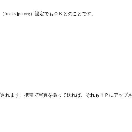
（freaks.jpn.org）設定でもＯＫとのことです。
ップされます。携帯で写真を撮って送れば、それもＨＰにアップ