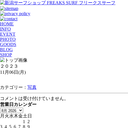
HOME
INFO
EVENT
PHOTO
GOODS
BLOG
SHOP
２０２３
11月06日(月)
カテゴリー：
写真
コメントは受け付けていません。
営業日カレンダー
月
火
水
木
金
土
日
1
2
3
4
5
6
7
8
9