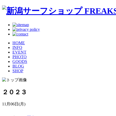
HOME
INFO
EVENT
PHOTO
GOODS
BLOG
SHOP
２０２３
11月06日(月)