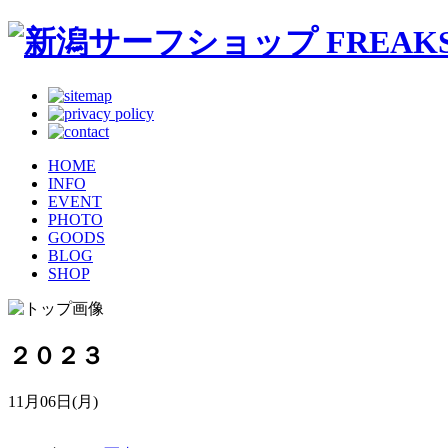
HOME
INFO
EVENT
PHOTO
GOODS
BLOG
SHOP
２０２３
11月06日(月)