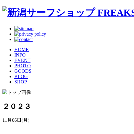
HOME
INFO
EVENT
PHOTO
GOODS
BLOG
SHOP
２０２３
11月06日(月)