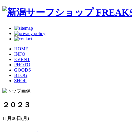
HOME
INFO
EVENT
PHOTO
GOODS
BLOG
SHOP
２０２３
11月06日(月)