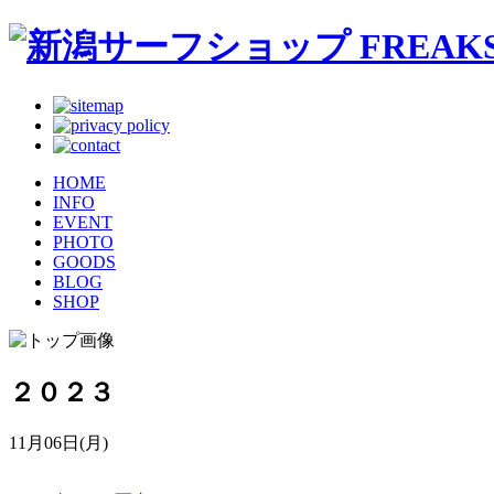
HOME
INFO
EVENT
PHOTO
GOODS
BLOG
SHOP
２０２３
11月06日(月)