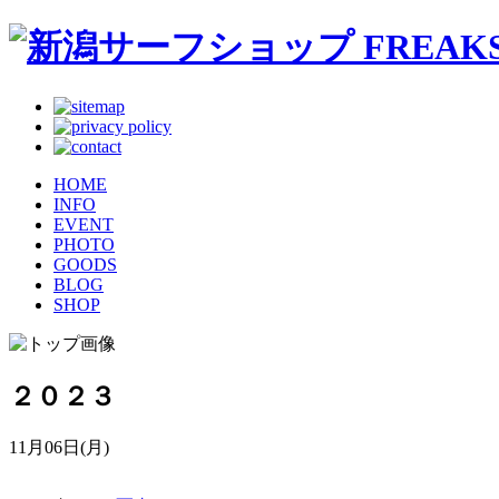
HOME
INFO
EVENT
PHOTO
GOODS
BLOG
SHOP
２０２３
11月06日(月)