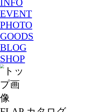
INFO
EVENT
PHOTO
GOODS
BLOG
SHOP
FLAP カタログ