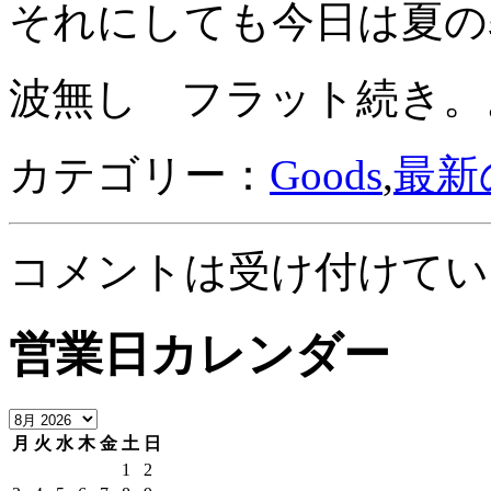
それにしても今日は夏の
波無し フラット続き。
カテゴリー：
Goods
,
最新
コメントは受け付けてい
営業日カレンダー
月
火
水
木
金
土
日
1
2