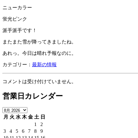
ニューカラー
蛍光ピンク
派手派手です！
またまた雪が降ってきましたね。
あれっ。今日は晴れ予報なのに。
カテゴリー：
最新の情報
コメントは受け付けていません。
営業日カレンダー
月
火
水
木
金
土
日
1
2
3
4
5
6
7
8
9
10
11
12
13
14
15
16