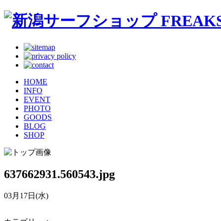
HOME
INFO
EVENT
PHOTO
GOODS
BLOG
SHOP
637662931.560543.jpg
03月17日(水)