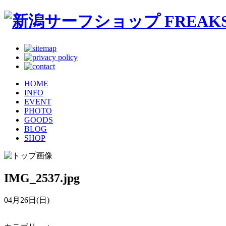
HOME
INFO
EVENT
PHOTO
GOODS
BLOG
SHOP
IMG_2537.jpg
04月26日(日)