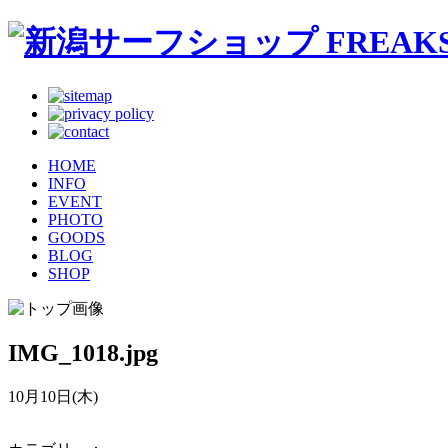
HOME
INFO
EVENT
PHOTO
GOODS
BLOG
SHOP
IMG_1018.jpg
10月10日(木)