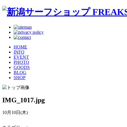
HOME
INFO
EVENT
PHOTO
GOODS
BLOG
SHOP
IMG_1017.jpg
10月10日(木)