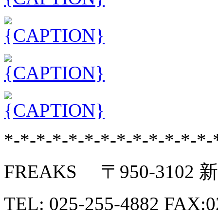
*-*-*-*-*-*-*-*-*-*-*-*-*-
FREAKS 〒950-3102
TEL: 025-255-4882 FAX:0