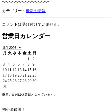
*-*-*-*-*-*-*-*-*-*-*-*-*-*-*
カテゴリー：
最新の情報
コメントは受け付けていません。
営業日カレンダー
月
火
水
木
金
土
日
1
2
3
4
5
6
7
8
9
10
11
12
13
14
15
16
17
18
19
20
21
22
23
24
25
26
27
28
29
30
31
※赤い日付は休業日となっています。
初心者歓迎！