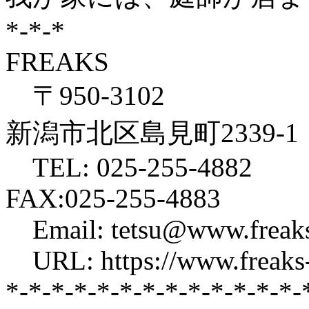
*-*-*
FREAKS
〒950-3102
新潟市北区島見町2339-1
TEL: 025-255-4882
FAX:025-255-4883
Email: tetsu@www.freaks
URL: https://www.freaks-
*-*-*-*-*-*-*-*-*-*-*-*-*-