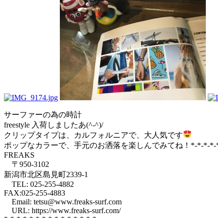
サーファーの為の時計
freestyle 入荷しましたあ(^-^)/
クリップタイプは、カルフォルニアで、大人気です
ポップなカラーで、手元のお洒落を楽しんでみてね！*-*-*-*-*-*-*-*-
FREAKS
〒950-3102
新潟市北区島見町2339-1
TEL: 025-255-4882
FAX:025-255-4883
Email: tetsu@www.freaks-surf.com
URL: https://www.freaks-surf.com/