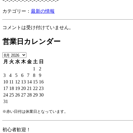
*-*-*-*-*-*-*-*-*-*-*-*-*-*-*
カテゴリー：
最新の情報
コメントは受け付けていません。
営業日カレンダー
月
火
水
木
金
土
日
1
2
3
4
5
6
7
8
9
10
11
12
13
14
15
16
17
18
19
20
21
22
23
24
25
26
27
28
29
30
31
※赤い日付は休業日となっています。
初心者歓迎！