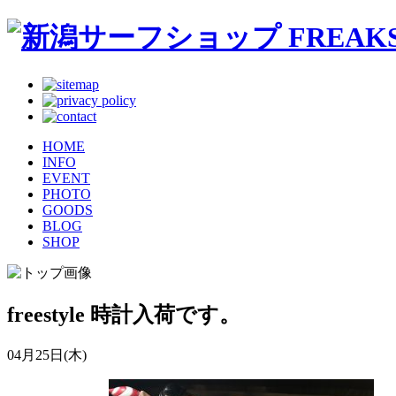
HOME
INFO
EVENT
PHOTO
GOODS
BLOG
SHOP
freestyle 時計入荷です。
04月25日(木)