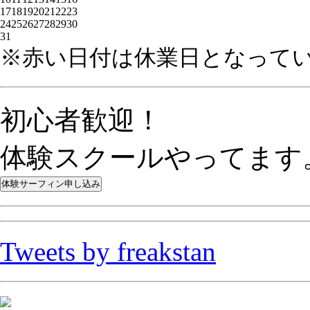
17
18
19
20
21
22
23
24
25
26
27
28
29
30
31
※赤い日付は休業日となって
初心者歓迎！
体験スクールやってます
Tweets by freakstan