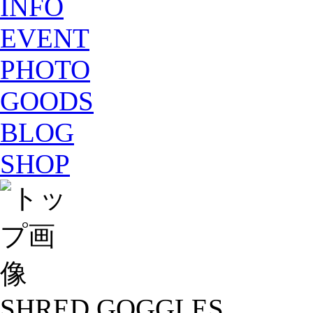
INFO
EVENT
PHOTO
GOODS
BLOG
SHOP
SHRED GOGGLES