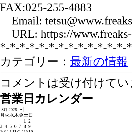
FAX:025-255-4883
Email: tetsu@www.freaks
URL: https://www.freaks-
*-*-*-*-*-*-*-*-*-*-*-*-*-
カテゴリー：
最新の情報
コメントは受け付けてい
営業日カレンダー
月
火
水
木
金
土
日
1
2
3
4
5
6
7
8
9
10
11
12
13
14
15
16