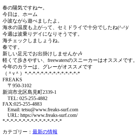
春の陽気ですね〜。
今日は、ホーム
小波ながら遊べましたよ。
海水の温度も上がって、セミドライで十分でしたね(^-^)/
今週は波乗りデイになりそうです。
海チェックしましょうね。
春です。
新しい足元でお出掛けしませんか🎶
軽くて歩きやすい、freewatersのスニーカーはオススメです。
今年のカラーは、グレーがオススメです
（＾ν＾）*-*-*-*-*-*-*-*-*-*-*-*-*-*
FREAKS
〒950-3102
新潟市北区島見町2339-1
TEL: 025-255-4882
FAX:025-255-4883
Email: tetsu@www.freaks-surf.com
URL: https://www.freaks-surf.com/
*-*-*-*-*-*-*-*-*-*-*-*-*-*-*
カテゴリー：
最新の情報