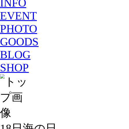
INFO
EVENT
PHOTO
GOODS
BLOG
SHOP
18日海の日