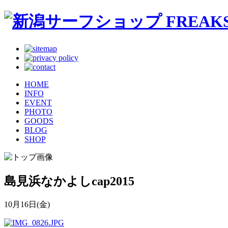
HOME
INFO
EVENT
PHOTO
GOODS
BLOG
SHOP
島見浜なかよしcap2015
10月16日(金)