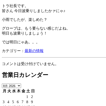
トラ社長です。
皆さん 今日波乗りしましたかァにゃ♪
小雨でしたが、楽しめた？
グローブは、もう要らない感じだよね。
明日も波乗りしましょう！
では明日にゃあ。。。
カテゴリー：
最新の情報
コメントは受け付けていません。
営業日カレンダー
月
火
水
木
金
土
日
1
2
3
4
5
6
7
8
9