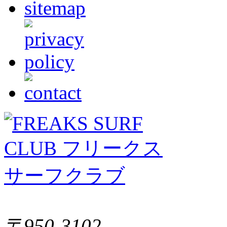
〒950-3102